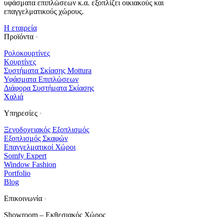
υφάσματα επιπλώσεων κ.α. εξοπλίζει οικιακούς και
επαγγελματικούς χώρους.
Η εταιρεία
Προϊόντα
•
Ρολοκουρτίνες
Κουρτίνες
Συστήματα Σκίασης Mottura
Υφάσματα Επιπλώσεων
Διάφορα Συστήματα Σκίασης
Χαλιά
Υπηρεσίες
•
Ξενοδοχειακός Εξοπλισμός
Εξοπλισμός Σκαφών
Επαγγελματικοί Χώροι
Somfy Expert
Window Fashion
Portfolio
Blog
Επικοινωνία
•
Showroom – Εκθεσιακός Χώρος