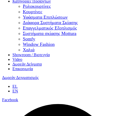
Κατηγορίες Προϊόντων
Ρολοκουρτίνες
Κουρτίνες
Υφάσματα Επιπλώσεων
Διάφορα Συστήματα Σκίασης
Επαγγελματικός Εξοπλισμός
Συστήματα σκίασης Mottura
Somfy
Window Fashion
Χαλιά
Showroom / Βιοτεχνία
Video
Δωρεάν Δείγματα
Επικοινωνία
Δωρεάν Δειγματισμός
EL
EN
Facebook