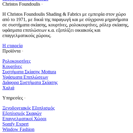
Christos Foundoulis
•
Η Christos Foundoulis Shading & Fabrics με εμπειρία στον χώρο
από το 1971, με δικιά της παραγωγή και με σύγχρονα μηχανήματα
σε συστήματα σκίασης, κουρτίνες, ρολοκουρτίνες, ρόλερ σκίασης,
υφάσματα επιπλώσεων κ.α. εξοπλίζει οικιακούς και
επαγγελματικούς χώρους.
Η εταιρεία
Προϊόντα
•
Ρολοκουρτίνες
Κουρτίνες
Συστήματα Σκίασης Mottura
Υφάσματα Επιπλώσεων
Διάφορα Συστήματα Σκίασης
Χαλιά
Υπηρεσίες
•
Ξενοδοχειακός Εξοπλισμός
Εξοπλισμός Σκαφών
Επαγγελματικοί Χώροι
Somfy Expert
Window Fashion