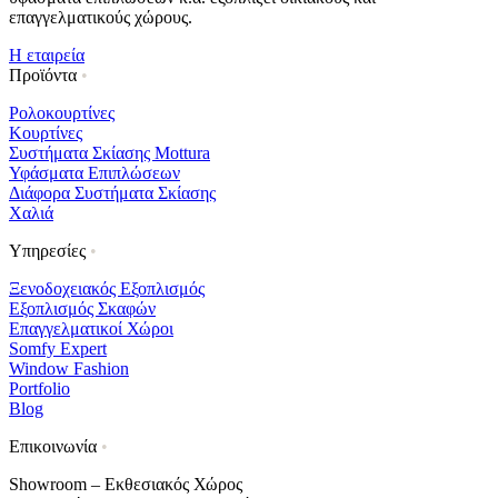
επαγγελματικούς χώρους.
Η εταιρεία
Προϊόντα
•
Ρολοκουρτίνες
Κουρτίνες
Συστήματα Σκίασης Mottura
Υφάσματα Επιπλώσεων
Διάφορα Συστήματα Σκίασης
Χαλιά
Υπηρεσίες
•
Ξενοδοχειακός Εξοπλισμός
Εξοπλισμός Σκαφών
Επαγγελματικοί Χώροι
Somfy Expert
Window Fashion
Portfolio
Blog
Επικοινωνία
•
Showroom – Εκθεσιακός Χώρος