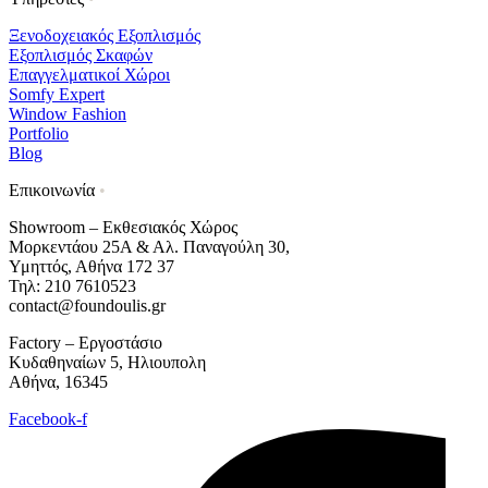
Ξενοδοχειακός Εξοπλισμός
Εξοπλισμός Σκαφών
Επαγγελματικοί Χώροι
Somfy Expert
Window Fashion
Portfolio
Blog
Επικοινωνία
•
Showroom – Εκθεσιακός Χώρος
Μορκεντάου 25Α & Αλ. Παναγούλη 30,
Υμηττός, Αθήνα 172 37
Τηλ: 210 7610523
contact@foundoulis.gr
Factory – Εργοστάσιο
Κυδαθηναίων 5, Ηλιουπολη
Αθήνα, 16345
Facebook-f