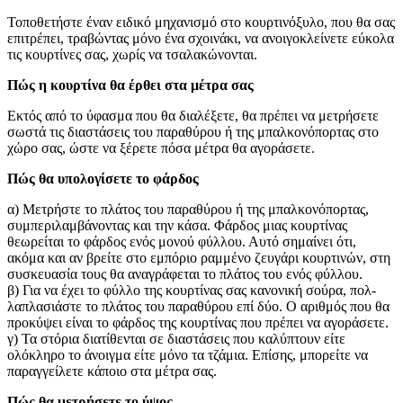
Τοποθετήστε έναν ειδικό μηχανισμό στο κουρτινόξυλο, που θα σας
επιτρέπει, τραβώντας μόνο ένα σχοινάκι, να ανοιγοκλείνετε εύκολα
τις κουρτίνες σας, χωρίς να τσαλακώνονται.
Πώς η κουρτίνα θα έρθει στα μέτρα σας
Εκτός από το ύφασμα που θα διαλέξετε, θα πρέπει να μετρήσετε
σωστά τις διαστάσεις του παραθύρου ή της μπαλκονόπορτας στο
χώρο σας, ώστε να ξέρετε πόσα μέτρα θα αγοράσετε.
Πώς θα υπολογίσετε το φάρδος
α) Μετρήστε το πλάτος του παραθύρου ή της μπαλκονόπορτας,
συμπεριλαμβάνοντας και την κάσα. Φάρδος μιας κουρτίνας
θεωρείται το φάρδος ενός μονού φύλλου. Αυτό σημαίνει ότι,
ακόμα και αν βρείτε στο εμπόριο ραμμένο ζευγάρι κουρτινών, στη
συσκευασία τους θα αναγράφεται το πλάτος του ενός φύλλου.
β) Για να έχει το φύλλο της κουρτίνας σας κανονική σούρα, πολ­
λαπλασιάστε το πλάτος του παραθύρου επί δύο. Ο αριθμός που θα
προκύψει είναι το φάρδος της κουρτίνας που πρέπει να αγοράσετε.
γ) Τα στόρια διατίθενται σε διαστάσεις που καλύπτουν είτε
ολόκληρο το άνοιγμα είτε μόνο τα τζάμια. Επίσης, μπορείτε να
παραγγείλετε κάποιο στα μέτρα σας.
Πώς θα μετρήσετε το ύψος