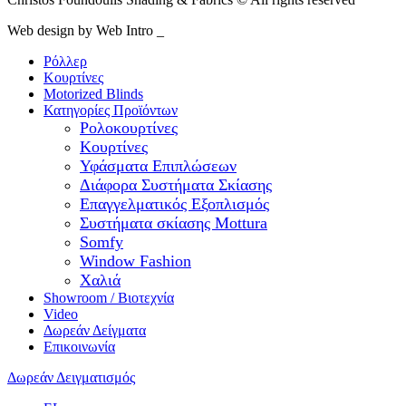
Web design by Web Intro _
Ρόλλερ
Κουρτίνες
Motorized Blinds
Κατηγορίες Προϊόντων
Ρολοκουρτίνες
Κουρτίνες
Υφάσματα Επιπλώσεων
Διάφορα Συστήματα Σκίασης
Επαγγελματικός Εξοπλισμός
Συστήματα σκίασης Mottura
Somfy
Window Fashion
Χαλιά
Showroom / Βιοτεχνία
Video
Δωρεάν Δείγματα
Επικοινωνία
Δωρεάν Δειγματισμός