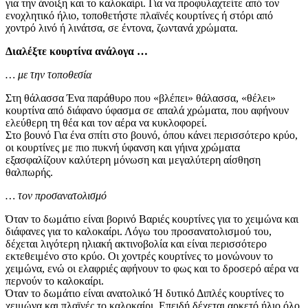
για την άνοιξη και το καλοκαίρι. Για να προφυλαχτείτε από τον
ενοχλητικό ήλιο, τοποθετήστε πλαϊνές κουρτίνες ή στόρι από
χοντρό λινό ή λινάτσα, σε έντονα, ζωντανά χρώματα.
Διαλέξτε κουρτίνα ανάλογα …
… με την τοποθεσία
Στη θάλασσα Ένα παράθυρο που «βλέπει» θάλασσα, «θέλει»
κουρτίνα από διάφανο ύφασμα σε απαλά χρώματα, που αφήνουν
ελεύθερη τη θέα και τον αέρα να κυκλοφορεί.
Στο βουνό Για ένα σπίτι στο βουνό, όπου κάνει περισσότερο κρύο,
οι κουρτίνες με πιο πυκνή ύφανση και γήινα χρώματα
εξασφαλίζουν καλύτερη μόνωση και μεγαλύτερη αίσθηση
θαλπωρής.
… τον προσανατολισμό
Όταν το δωμάτιο είναι βορινό Βαριές κουρτίνες για το χειμώνα και
διάφανες για το καλοκαίρι. Λόγω του προσανατολισμού του,
δέχεται λιγότερη ηλιακή ακτινοβολία και είναι περισσότερο
εκτεθειμένο στο κρύο. Οι χοντρές κουρτίνες το μονώνουν το
χειμώνα, ενώ οι ελαφριές αφήνουν το φως και το δροσερό αέρα να
περνούν το καλοκαίρι.
Όταν το δωμάτιο είναι ανατολικό Ή δυτικό Διπλές κουρτίνες το
χειμώνα και πλαϊνές το καλοκαίρι. Επειδή δέχεται αρκετό ήλιο όλο