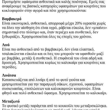
Προτιμήστε υφάσματα ανθεκτικά και καλής ποιότητας. Εμείς σας
αναφέρουμε τις βασικές κατηγορίες υφασμάτων για κουρτίνες που
κυκλοφορούν στην αγορά και πότε χρησιμοποιούνται:
Βαμβακερό
Είναι οικονομικό, ανθεκτικό, απορροφά μέχρι 20% υγρασία χωρίς
να δίνει την αίσθηση ότι είναι υγρό, ράβεται εύκολα, δεν «μπαίνει»
σημαντικά στο πλύσιμο και, όταν περιέχει και συνθετικό, δεν
ξεθωριάζει. Χρησιμοποιείται όλες τις εποχές του χρόνου.
Λινό
Είναι πιο ανθεκτικό από το βαμβακερό, δεν είναι ελαστικό,
τσαλακώνεται εύκολα και οι ίνες του μπορούν να υφανθούν μαζί
με βαμβάκι, μετάξι ή συνθετικό. Η επιφάνειά του είναι αδρή και
δροσερή. Χρησιμοποιείται κυρίως το καλοκαίρι για κουρτίνες και
περσίδες.
Λινάτσα
Κατασκευάζεται από λινάρι ή από το φυτό γιούτα και
χρησιμοποιείται για την παραγωγή σάκων, σχοινιού, υφασμάτων
συσκευασίας, επιπλώσεων και καλοκαιρινών κουρτινών. Είναι
φθηνό και πολύ ανθεκτικό ύφασμα. Χρησιμοποιείται το καλοκαίρι.
Μεταξωτό
Το φυσικό μετάξι παράγεται από το κουκούλι του μεταξοσκώληκα.