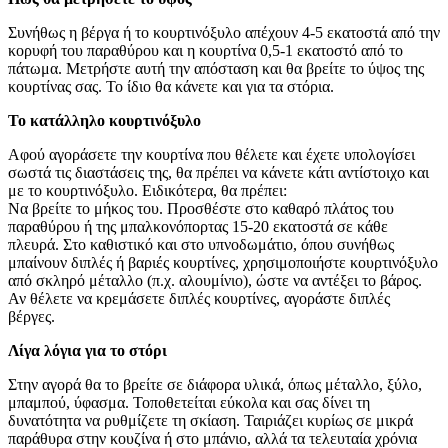
Συνήθως η βέργα ή το κουρτινόξυλο απέχουν 4-5 εκατοστά από την
κορυφή του παραθύρου και η κουρτίνα 0,5-1 εκατοστό από το
πάτωμα. Μετρήστε αυτή την απόσταση και θα βρείτε το ύψος της
κουρτίνας σας. Το ίδιο θα κάνετε και για τα στόρια.
To κατάλληλο κουρτινόξυλο
Αφού αγοράσετε την κουρτίνα που θέλετε και έχετε υπολογίσει
σωστά τις διαστάσεις της, θα πρέπει να κάνετε κάτι αντίστοιχο και
με το κουρτινόξυλο. Ειδικότερα, θα πρέπει:
Να βρείτε το μήκος του. Προσθέστε στο καθαρό πλάτος του
παραθύρου ή της μπαλκονόπορτας 15-20 εκατοστά σε κάθε
πλευρά. Στο καθιστικό και στο υπνοδωμάτιο, όπου συνήθως
μπαίνουν διπλές ή βαριές κουρτίνες, χρησιμοποιήστε κουρτινόξυλο
από σκληρό μέταλλο (π.χ. αλουμίνιο), ώστε να αντέξει το βάρος.
Αν θέλετε να κρεμάσετε διπλές κουρτίνες, αγοράστε διπλές
βέργες.
Λίγα λόγια για το στόρι
Στην αγορά θα το βρείτε σε διάφορα υλικά, όπως μέταλλο, ξύλο,
μπαμπού, ύφασμα. Τοποθετείται εύκολα και σας δίνει τη
δυνατότητα να ρυθμίζετε τη σκίαση. Ταιριάζει κυρίως σε μικρά
παράθυρα στην κουζίνα ή στο μπάνιο, αλλά τα τελευταία χρόνια