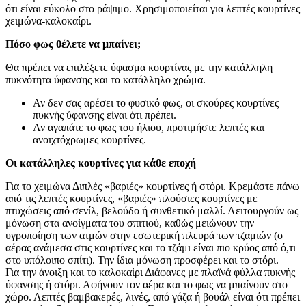
ότι είναι εύκολο στο ράψιμο. Χρησιμοποιείται για λεπτές κουρτίνες
χειμώνα-καλοκαίρι.
Πόσο φως θέλετε να μπαίνει;
Θα πρέπει να επιλέξετε ύφασμα κουρτίνας με την κατάλληλη
πυκνότητα ύφανσης και το κατάλληλο χρώμα.
Αν δεν σας αρέσει το φυσικό φως, οι σκούρες κουρτίνες
πυκνής ύφανσης είναι ότι πρέπει.
Αν αγαπάτε το φως του ήλιου, προτιμήστε λεπτές και
ανοιχτόχρωμες κουρτίνες.
Οι κατάλληλες κουρτίνες για κάθε εποχή
Για το χειμώνα Διπλές «βαριές» κουρτίνες ή στόρι. Κρεμάστε πάνω
από τις λεπτές κουρτίνες, «βαριές» πλούσιες κουρτίνες με
πτυχώσεις από σενίλ, βελούδο ή συνθετικό μαλλί. Λειτουργούν ως
μόνωση στα ανοίγματα του σπιτιού, καθώς μειώνουν την
υγροποίηση των ατμών στην εσωτερική πλευρά των τζαμιών (ο
αέρας ανάμεσα στις κουρτίνες και το τζάμι είναι πιο κρύος από ό,τι
στο υπόλοιπο σπίτι). Την ίδια μόνωση προσφέρει και το στόρι.
Για την άνοιξη και το καλοκαίρι Διάφανες με πλαϊνά φύλλα πυκνής
ύφανσης ή στόρι. Αφήνουν τον αέρα και το φως να μπαίνουν στο
χώρο. Λεπτές βαμβακερές, λινές, από γάζα ή βουάλ είναι ότι πρέπει