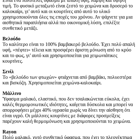
Είναι ένα πολυτελές ύφασμα με απαλή υφή, λάμψη και υψηλή
τιμή. Το φυσικό μεταξωτό είναι ζεστό το χειμώνα και δροσερό το
καλοκαίρι, γι’ αυτό και οι κουρτίνες από αυτό το υλικό
χρησιμοποιούνται όλες τις εποχές του χρόνου. Αν ψάχνετε για μια
αισθητικά παραπλήσια αλλά πιο οικονομική λύση, επιλέξτε
συνθετικό μετάξι.
Βελούδο
Το καλύτερο είναι το 100% βαμβακερό βελούδο. Έχει πολύ απαλή
υφή, «πέφτει» τέλεια και προσφέρει άριστη μόνωση από το κρύο
και το φως, γι’ αυτό και χρησιμοποιείται για χειμωνιάτικες
κουρτίνες.
Σενίλ
Το «βελούδο των φτωχών» φτιάχνεται από βαμβάκι, πολυεστέρα
και βισκόζη. Χρησιμοποιείται χειμώνα-καλοκαίρι.
Μάλλινο
Ύφασμα μαλακό, ελαστικό, που δεν τσαλακώνεται εύκολα, έχει
καλές θερμομονωτικές ιδιότητες, καίγεται δύσκολα και μπορεί να
απορροφήσει μέχρι 40% υγρασία χωρίς να δίνει την αίσθηση ότι
είναι υγρό. Οι μάλλινες κουρ­τίνες με διάφορες προσμείξεις
παρέχουν καλή θερμομόνωση και χρησιμοποιούνται το χειμώνα.
Rayon
Πολύ μαλακό, χυτό συνθετικό ύφασμα, που έχει το πλεονέκτημα