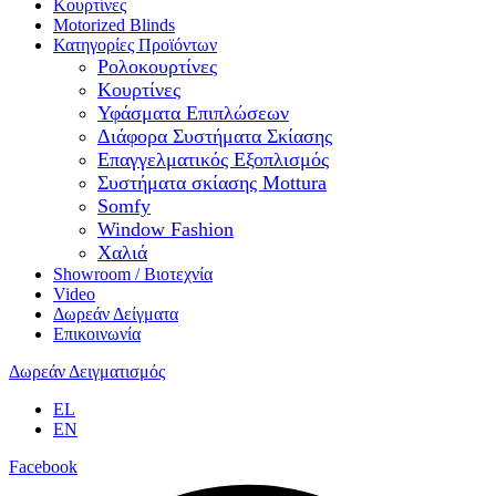
Κουρτίνες
Motorized Blinds
Κατηγορίες Προϊόντων
Ρολοκουρτίνες
Κουρτίνες
Υφάσματα Επιπλώσεων
Διάφορα Συστήματα Σκίασης
Επαγγελματικός Εξοπλισμός
Συστήματα σκίασης Mottura
Somfy
Window Fashion
Χαλιά
Showroom / Βιοτεχνία
Video
Δωρεάν Δείγματα
Επικοινωνία
Δωρεάν Δειγματισμός
EL
EN
Facebook