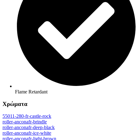
Flame Retardant
Χρώματα
55011-280-fr-castle-rock
roller-anconafr-brindle
roller-anconafr-deep-black
roller-anconafr-ice-white
roller-anconafr-light-brown