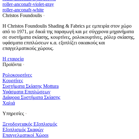
roller-anconafr-violet-gray
roller-anconafr-white
Christos Foundoulis
•
Η Christos Foundoulis Shading & Fabrics με εμπειρία στον χώρο
από το 1971, με δικιά της παραγωγή και με σύγχρονα μηχανήματα
σε συστήματα σκίασης, κουρτίνες, ρολοκουρτίνες, ρόλερ σκίασης,
υφάσματα επιπλώσεων κ.α. εξοπλίζει οικιακούς και
επαγγελματικούς χώρους.
Η εταιρεία
Προϊόντα
•
Ρολοκουρτίνες
Κουρτίνες
Συστήματα Σκίασης Mottura
Υφάσματα Επιπλώσεων
Διάφορα Συστήματα Σκίασης
Χαλιά
Υπηρεσίες
•
Ξενοδοχειακός Εξοπλισμός
Εξοπλισμός Σκαφών
Επαγγελματικοί Χώροι