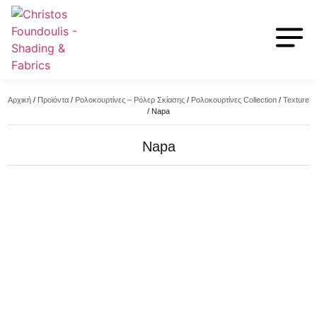
Αρχική
/
Προϊόντα
/
Ρολοκουρτίνες – Ρόλερ Σκίασης
/
Ρολοκουρτίνες Collection
/
Texture
/
Napa
Napa