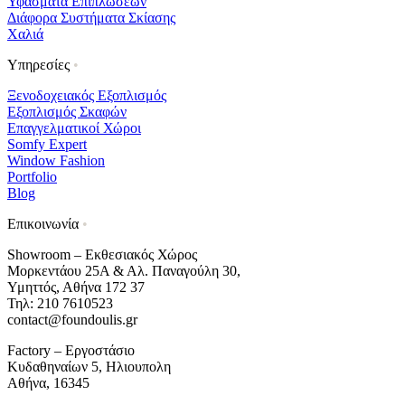
Υφάσματα Επιπλώσεων
Διάφορα Συστήματα Σκίασης
Χαλιά
Υπηρεσίες
•
Ξενοδοχειακός Εξοπλισμός
Εξοπλισμός Σκαφών
Επαγγελματικοί Χώροι
Somfy Expert
Window Fashion
Portfolio
Blog
Επικοινωνία
•
Showroom – Εκθεσιακός Χώρος
Μορκεντάου 25Α & Αλ. Παναγούλη 30,
Υμηττός, Αθήνα 172 37
Τηλ: 210 7610523
contact@foundoulis.gr
Factory – Εργοστάσιο
Κυδαθηναίων 5, Ηλιουπολη
Αθήνα, 16345