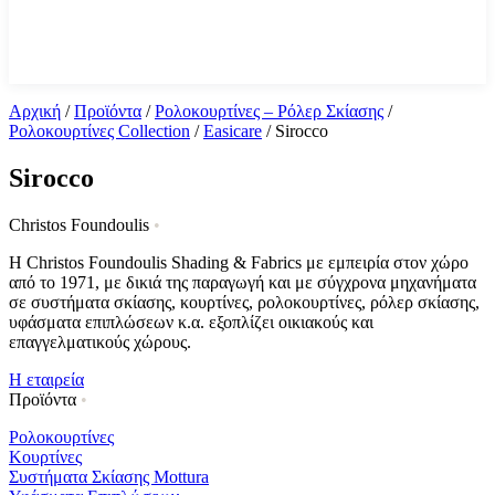
Αρχική
/
Προϊόντα
/
Ρολοκουρτίνες – Ρόλερ Σκίασης
/
Ρολοκουρτίνες Collection
/
Easicare
/
Sirocco
Sirocco
Christos Foundoulis
•
Η Christos Foundoulis Shading & Fabrics με εμπειρία στον χώρο
από το 1971, με δικιά της παραγωγή και με σύγχρονα μηχανήματα
σε συστήματα σκίασης, κουρτίνες, ρολοκουρτίνες, ρόλερ σκίασης,
υφάσματα επιπλώσεων κ.α. εξοπλίζει οικιακούς και
επαγγελματικούς χώρους.
Η εταιρεία
Προϊόντα
•
Ρολοκουρτίνες
Κουρτίνες
Συστήματα Σκίασης Mottura