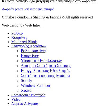
Κλείστε ραντεβού για μέτρηση και δειγματισμό στο χώρο σας.
Δωρεάν ραντεβού για δειγματισμό
Christos Foundoulis Shading & Fabrics © All rights reserved
Web design by Web Intro _
Ρόλλερ
Κουρτίνες
Motorized Blinds
Κατηγορίες Προϊόντων
Ρολοκουρτίνες
Κουρτίνες
Υφάσματα Επιπλώσεων
Διάφορα Συστήματα Σκίασης
Επαγγελματικός Εξοπλισμός
Συστήματα σκίασης Mottura
Somfy
Window Fashion
Χαλιά
Showroom / Βιοτεχνία
Video
Δωρεάν Δείγματα