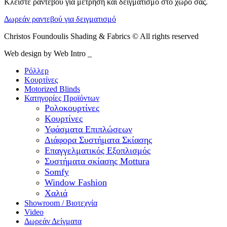
Κλείστε ραντεβού για μέτρηση και δειγματισμό στο χώρο σας.
Δωρεάν ραντεβού για δειγματισμό
Christos Foundoulis Shading & Fabrics © All rights reserved
Web design by Web Intro _
Ρόλλερ
Κουρτίνες
Motorized Blinds
Κατηγορίες Προϊόντων
Ρολοκουρτίνες
Κουρτίνες
Υφάσματα Επιπλώσεων
Διάφορα Συστήματα Σκίασης
Επαγγελματικός Εξοπλισμός
Συστήματα σκίασης Mottura
Somfy
Window Fashion
Χαλιά
Showroom / Βιοτεχνία
Video
Δωρεάν Δείγματα