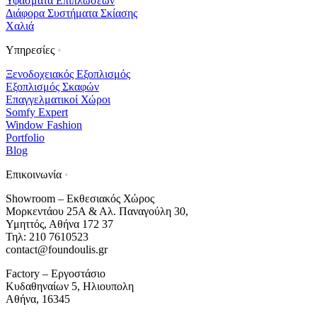
Υφάσματα Επιπλώσεων
Διάφορα Συστήματα Σκίασης
Χαλιά
Υπηρεσίες
•
Ξενοδοχειακός Εξοπλισμός
Εξοπλισμός Σκαφών
Επαγγελματικοί Χώροι
Somfy Expert
Window Fashion
Portfolio
Blog
Επικοινωνία
•
Showroom – Εκθεσιακός Χώρος
Μορκεντάου 25Α & Αλ. Παναγούλη 30,
Υμηττός, Αθήνα 172 37
Τηλ: 210 7610523
contact@foundoulis.gr
Factory – Εργοστάσιο
Κυδαθηναίων 5, Ηλιουπολη
Αθήνα, 16345